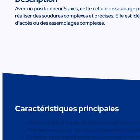
Avec un positionneur 5 axes, cette cellule de soudage p
réaliser des soudures complexes et précises. Elle est idé
d’accès ou des assemblages complexes.
Caractéristiques principales
Robot industriel 6 axes couplé à un positionneur 5
Précision accrue sur les pièces à géométrie comp
Système de synchronisation avancé entre le robot