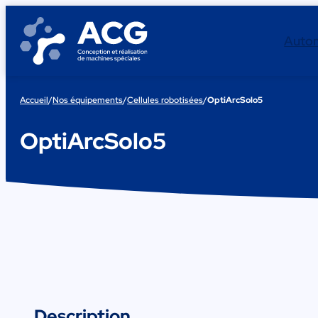
Aller
au
Auto
contenu
Accueil
/
Nos équipements
/
Cellules robotisées
/
OptiArcSolo5
OptiArcSolo5
Description