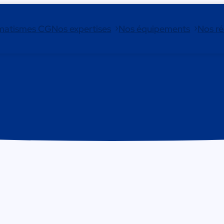
matismes CG
Nos expertises
Nos équipements
Nos ré