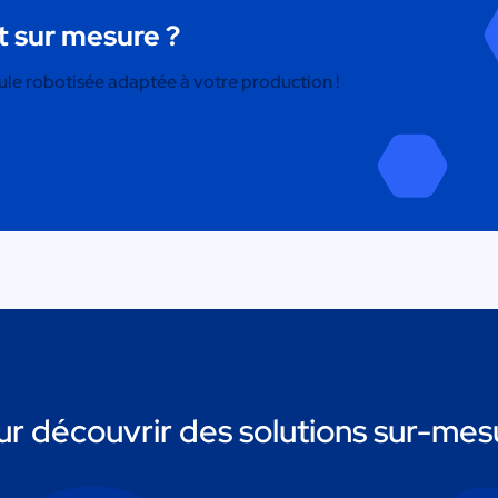
 sur mesure ?
lule robotisée adaptée à votre production !
r découvrir des solutions sur-mesu