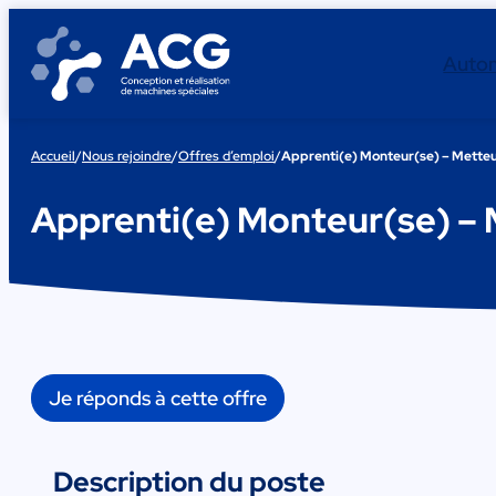
Aller
au
Auto
contenu
Accueil
/
Nous rejoindre
/
Offres d’emploi
/
Apprenti(e) Monteur(se) – Metteu
Apprenti(e) Monteur(se) – 
Je réponds à cette offre
Description du poste