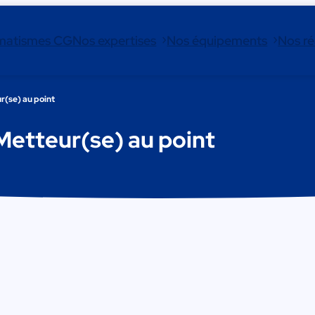
matismes CG
Nos expertises
Nos équipements
Nos ré
r(se) au point
Metteur(se) au point